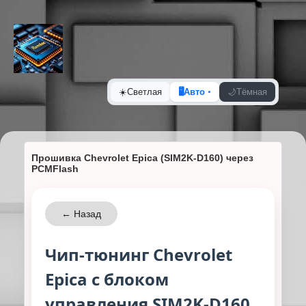
☀️
Светлая
🖥️
Авто
🌙
Тёмная
Прошивка Chevrolet Epica (SIM2K-D160) через
PCMFlash
← Назад
Чип-тюнинг Chevrolet
Epica с блоком
управления SIM2K-D160