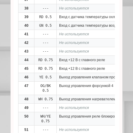
38
---
Не используется
39
RD 0.5
Вход с датчика температуры охлаждающей
40
GN 0.5
Вход с датчика температуры воздуха
41
---
Не используется
42
---
Не используется
43
---
Не используется
44
RD 0.75
Вход +12 В с главного реле
45
RD 0.75
Вход +12 В с главного реле
46
YE 0.5
Выход управления клапаном продувки адс
47
OG/BK
Выход управления форсункой 4
0.5
48
WH 0.75
Выход управления нагревателем датчика 
49
---
Не используется
50
WH/YE
Выход управления реле блокировки старт
0.75
51
---
Не используется