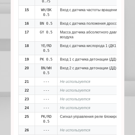
0.75
15
WH/BK
Вход с датчика частоты вращения коленвал
0.5
16
BN 0.5
Вход с датчика положения дроссельной за
17
GY 0.5
Масса датчика абсолютного давления и т
воздуха
18
YE/RD
Вход с датчика кислорода 1 (ДК1 до нейтр
0.5
19
PK 0.5
Вход 1 с датчика детонации (ДД)
20
BN/WH
Вход 2 с датчика детонации (ДД)
0.5
21
---
Не используется
22
---
Не используется
23
---
Не используется
24
---
Не используется
25
PK/RD
Сигнал управления реле блокировки диф
0.5
26
---
Не используется