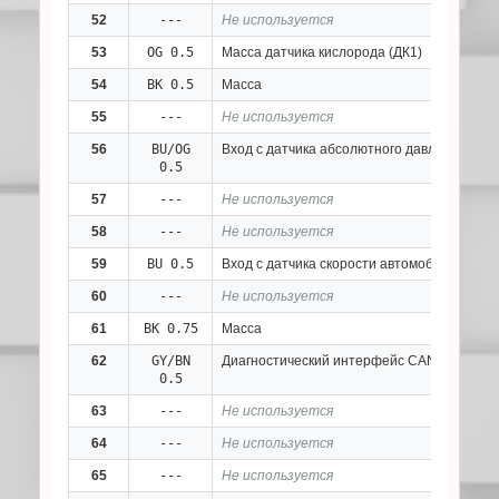
52
---
Не используется
53
OG 0.5
Масса датчика кислорода (ДК1)
54
BK 0.5
Масса
55
---
Не используется
56
BU/OG
Вход с датчика абсолютного давления 1
0.5
57
---
Не используется
58
---
Не используется
59
BU 0.5
Вход с датчика скорости автомобиля
60
---
Не используется
61
BK 0.75
Масса
62
GY/BN
Диагностический интерфейс CAN-H
0.5
63
---
Не используется
64
---
Не используется
65
---
Не используется