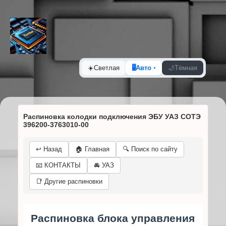
☀️
Светлая
🖥️
Авто
🌙
Тёмная
Распиновка колодки подключения ЭБУ УАЗ СОТЭ
396200-3763010-00
↩️ Назад
🏠 Главная
🔍 Поиск по сайту
📧 КОНТАКТЫ
🚘 УАЗ
📑 Другие распиновки
Распиновка блока управления