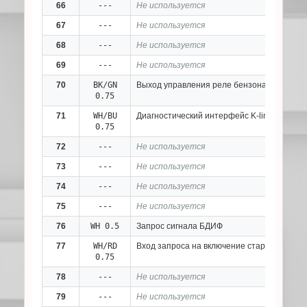
66
---
Не используется
67
---
Не используется
68
---
Не используется
69
---
Не используется
70
BK/GN
Выход управления реле бензонасоса
0.75
71
WH/BU
Диагностический интерфейс K-line
0.75
72
---
Не используется
73
---
Не используется
74
---
Не используется
75
---
Не используется
76
WH 0.5
Запрос сигнала БДИФ
77
WH/RD
Вход запроса на включение стартера КЛ50
0.75
78
---
Не используется
79
---
Не используется