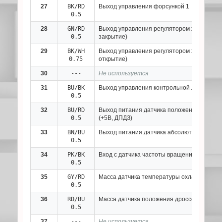
27
BK/RD
Выход управления форсункой 1
0.5
28
GN/RD
Выход управления регулятором холостого х
0.5
закрытие)
29
BK/WH
Выход управления регулятором холостого х
0.75
открытие)
30
---
Не используется
31
BU/BK
Выход управления контрольной лампой не
0.5
32
BU/RD
Выход питания датчика положения дроссе
0.5
(+5В, ДПДЗ)
33
BN/BU
Выход питания датчика абсолютного давле
0.5
34
PK/BK
Вход с датчика частоты вращения коленвал
0.5
35
GY/RD
Масса датчика температуры охлаждающей
0.5
36
RD/BU
Масса датчика положения дроссельной за
0.5
37
---
Не используется