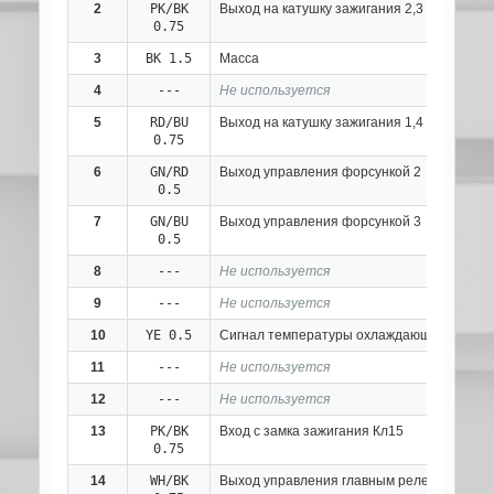
2
PK/BK
Выход на катушку зажигания 2,3 цилиндро
0.75
3
BK 1.5
Масса
4
---
Не используется
5
RD/BU
Выход на катушку зажигания 1,4 цилиндро
0.75
6
GN/RD
Выход управления форсункой 2
0.5
7
GN/BU
Выход управления форсункой 3
0.5
8
---
Не используется
9
---
Не используется
10
YE 0.5
Сигнал температуры охлаждающей жидкос
11
---
Не используется
12
---
Не используется
13
PK/BK
Вход с замка зажигания Кл15
0.75
14
WH/BK
Выход управления главным реле