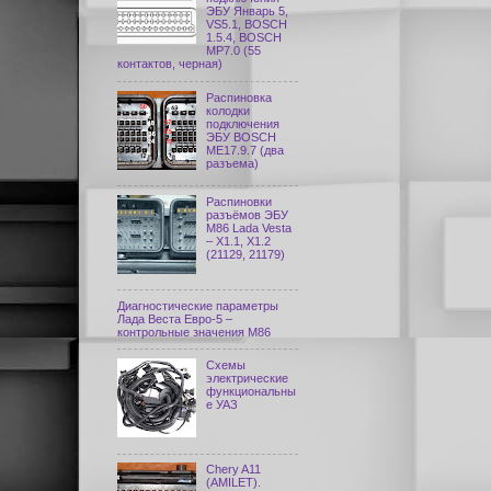
ЭБУ Январь 5,
VS5.1, BOSCH
1.5.4, BOSCH
MP7.0 (55
контактов, черная)
Распиновка
колодки
подключения
ЭБУ BOSCH
ME17.9.7 (два
разъема)
Распиновки
разъёмов ЭБУ
M86 Lada Vesta
– X1.1, X1.2
(21129, 21179)
Диагностические параметры
Лада Веста Евро-5 –
контрольные значения М86
Схемы
электрические
функциональны
е УАЗ
Chery A11
(AMILET).