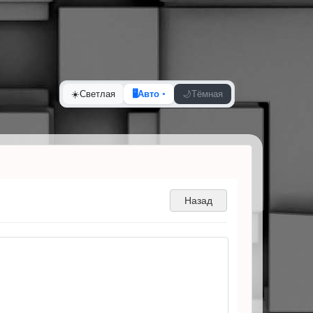
☀️
Светлая
🖥️
Авто
🌙
Тёмная
Назад