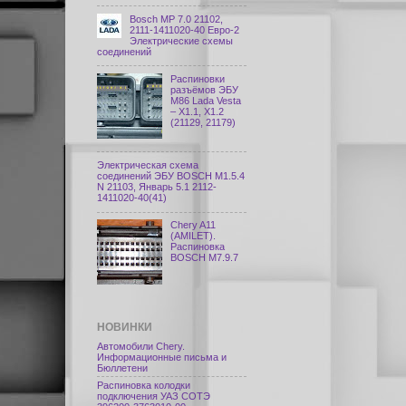
Bosch МР 7.0 21102,
2111-1411020-40 Евро-2
Электрические схемы
соединений
Распиновки
разъёмов ЭБУ
M86 Lada Vesta
– X1.1, X1.2
(21129, 21179)
Электрическая схема
соединений ЭБУ BOSCH M1.5.4
N 21103, Январь 5.1 2112-
1411020-40(41)
Chery A11
(AMILET).
Распиновка
BOSCH M7.9.7
НОВИНКИ
Автомобили Chery.
Информационные письма и
Бюллетени
Распиновка колодки
подключения УАЗ СОТЭ