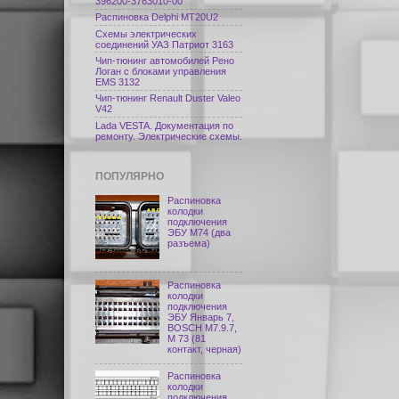
396200-3763010-00
Распиновка Delphi МТ20U2
Схемы электрических
соединений УАЗ Патриот 3163
Чип-тюнинг автомобилей Рено
Логан с блоками управления
EMS 3132
Чип-тюнинг Renault Duster Valeo
V42
Lada VESTA. Документация по
ремонту. Электрические схемы.
ПОПУЛЯРНО
Распиновка
колодки
подключения
ЭБУ M74 (два
разъема)
Распиновка
колодки
подключения
ЭБУ Январь 7,
BOSCH M7.9.7,
М 73 (81
контакт, черная)
Распиновка
колодки
подключения