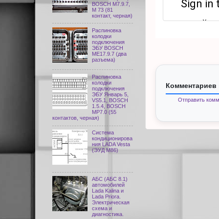
BOSCH M7.9.7,
М 73 (81
контакт, черная)
Распиновка
колодки
подключения
ЭБУ BOSCH
ME17.9.7 (два
разъема)
Распиновка
колодки
Комментариев 
подключения
ЭБУ Январь 5,
Отправить комм
VS5.1, BOSCH
1.5.4, BOSCH
MP7.0 (55
контактов, черная)
Система
кондиционирова
ния LADA Vesta
(ЭУД М86)
АБС (АБС 8.1)
автомобилей
Lada Kalina и
Lada Priora.
Электрическая
схема и
диагностика.