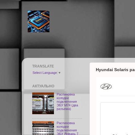
TRANSLATE
Hyundai Solaris р
Select Language
▼
АКТУАЛЬНО
Распиновка
колодки
подключения
ЭБУ M74 (два
разъема)
Распиновка
колодки
подключения
ЭБУ Январь 7,