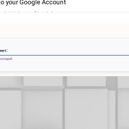
нет:
ентарий