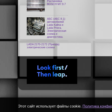
Распиновка
BOSCH M7.9.7
АБС (АБС 8.1)
автомобилей
Lada Kalina и
Lada Priora.
Электрическая
схема и
диагностика.
LADA 2170-2172 (Приора)
электрические схемы
Этот сайт использует файлы cookie.
Политика конфи