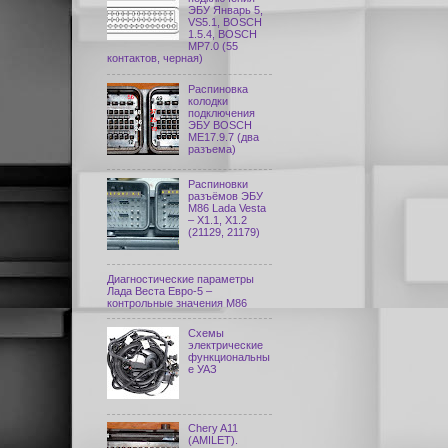
ЭБУ Январь 5,
VS5.1, BOSCH
1.5.4, BOSCH
MP7.0 (55
контактов, черная)
Распиновка
колодки
подключения
ЭБУ BOSCH
ME17.9.7 (два
разъема)
Распиновки
разъёмов ЭБУ
M86 Lada Vesta
– X1.1, X1.2
(21129, 21179)
Диагностические параметры
Лада Веста Евро-5 –
контрольные значения М86
Схемы
электрические
функциональны
е УАЗ
Chery A11
(AMILET).