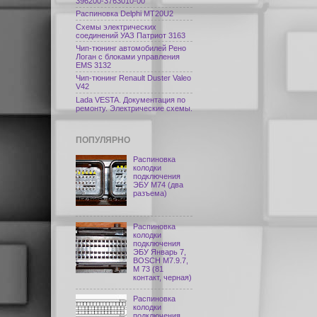
396200-3763010-00
Распиновка Delphi МТ20U2
Схемы электрических
соединений УАЗ Патриот 3163
Чип-тюнинг автомобилей Рено
Логан с блоками управления
EMS 3132
Чип-тюнинг Renault Duster Valeo
V42
Lada VESTA. Документация по
ремонту. Электрические схемы.
ПОПУЛЯРНО
Распиновка
колодки
подключения
ЭБУ M74 (два
разъема)
Распиновка
колодки
подключения
ЭБУ Январь 7,
BOSCH M7.9.7,
М 73 (81
контакт, черная)
Распиновка
колодки
подключения