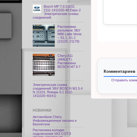
Bosch МР 7.0 21102,
2111-1411020-40 Евро-2
Электрические схемы
соединений
Распиновки
разъёмов ЭБУ
M86 Lada Vesta
– X1.1, X1.2
(21129, 21179)
Chery A11
(AMILET).
Распиновка
BOSCH M7.9.7
Комментариев 
Отправить комм
Электрическая схема
соединений ЭБУ BOSCH M1.5.4
N 21103, Январь 5.1 2112-
1411020-40(41)
НОВИНКИ
Автомобили Chery.
Информационные письма и
Бюллетени
Распиновка колодки
подключения УАЗ СОТЭ