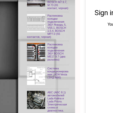
BOSCH M7.9.7,
М 73 (81
контакт, черная)
Распиновка
колодки
подключения
ЭБУ Январь 5,
VS5.1, BOSCH
1.5.4, BOSCH
MP7.0 (55
контактов, черная)
Распиновка
колодки
подключения
ЭБУ BOSCH
ME17.9.7 (два
разъема)
Система
кондиционирова
ния LADA Vesta
(ЭУД М86)
АБС (АБС 8.1)
автомобилей
Lada Kalina и
Lada Priora.
Электрическая
схема и
диагностика.