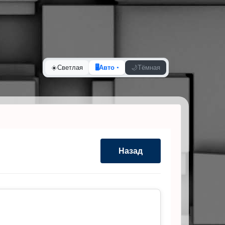
☀️
Светлая
🖥️
Авто
🌙
Тёмная
Назад