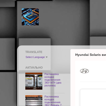
TRANSLATE
Hyundai Solaris в
Select Language
▼
АКТУАЛЬНО
Распиновка
колодки
подключения
ЭБУ M74 (два
разъема)
Распиновка
колодки
подключения
ЭБУ Январь 7,