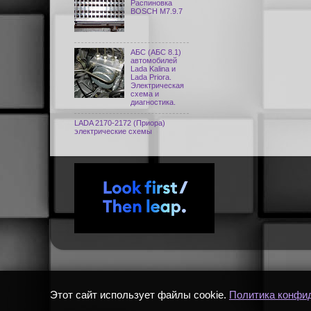
Распиновка
BOSCH M7.9.7
АБС (АБС 8.1)
автомобилей
Lada Kalina и
Lada Priora.
Электрическая
схема и
диагностика.
LADA 2170-2172 (Приора)
электрические схемы
Этот сайт использует файлы cookie.
Политика конфи