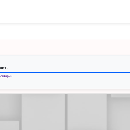
нет:
ентарий