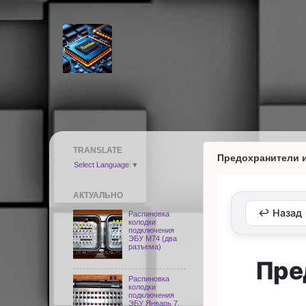
TRANSLATE
Предохранители и
Select Language
▼
АКТУАЛЬНО
↩️ Назад
Распиновка
колодки
подключения
ЭБУ M74 (два
разъема)
Пре
Распиновка
колодки
подключения
ЭБУ Январь 7,