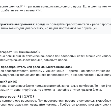
верьте щелчок K14 при активации дистанционного пуска. Если щелчка нет 
е срабатывает — замена K14.
практика авторемонта:
всегда используйте предохранители и реле строго
тима только для диагностики, но не для постоянной эксплуатации.
егорает F30 (бензонасос)?
ано повышенным током бензонасоса при засорении сетки в баке или износ
мперметр показывает больше, замените насос.
 предохранитель или реле меньшего номинала?
жен соответствовать штатному. Исключение — временная диагностическая 
-мануале), но только для поиска неисправности, а не для постоянной экспл
е K7 и K14?
ены в салонном блоке предохранителей, за панелью приборов. Точное физ
тации — ориентируйтесь по схеме на наклейке внутри крышки блока.
 перегорает F81 (CVT)?
 контроллера вариатора. При перегорании проверьте соленоиды гидроблок
ова перегорает, не повышайте номинал. Требуется диагностика электрики