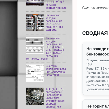
BOSCH M7.9.7,
М 73 (81
Практика авторемо
контакт, черная)
Распиновка
колодки
подключения
ЭБУ BOSCH
ME17.9.7 (два
разъема)
СВОДНАЯ
Распиновка
колодки
подключения
ЭБУ Январь 5,
Не заводит
VS5.1, BOSCH
1.5.4, BOSCH
бензонасос
MP7.0 (55
контактов, черная)
Предохранител
15 А
Система
Реле:
K7 (35 А 
кондиционирова
ния LADA Vesta
Причина:
Повыш
(ЭУД М86)
засорении сетк
Диагностика:
П
контактах K7 
(должно появля
АБС (АБС 8.1)
автомобилей
Lada Kalina и
Lada Priora.
Электрическая
схема и
Не горит б
диагностика.