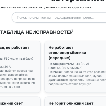
нта: самые частые отказы, их причины и пошаговая диагностика.
 ТАБЛИЦА НЕИСПРАВНОСТЕЙ
ся, не работает
Не работают
стеклоподъёмники
(передние)
ь:
F30 (салонный блок)
Предохранитель:
F44 (30 А)
или 30 А)
Реле:
K4 (40 А или 35 А)
енный ток насоса при
Причина:
Окисление контактов реле ил
и или износе щёток
заклинивание механизма (лёд, мусор)
роверить напряжение на
Диагностика:
Проверить щёлканье реле
при включении зажигания
подвижность стекла вручную
ться на 2 сек)
лижний свет
Не горит ближний свет