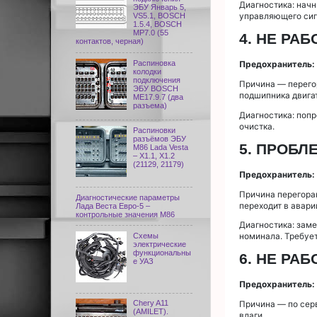
Диагностика: начн
ЭБУ Январь 5,
управляющего сиг
VS5.1, BOSCH
1.5.4, BOSCH
MP7.0 (55
4. НЕ РА
контактов, черная)
Распиновка
Предохранитель:
колодки
подключения
Причина — перегор
ЭБУ BOSCH
подшипника двига
ME17.9.7 (два
разъема)
Диагностика: попр
очистка.
Распиновки
разъёмов ЭБУ
5. ПРОБЛ
M86 Lada Vesta
– X1.1, X1.2
(21129, 21179)
Предохранитель:
Причина перегоран
Диагностические параметры
переходит в авар
Лада Веста Евро-5 –
контрольные значения М86
Диагностика: заме
номинала. Требует
Схемы
электрические
функциональны
6. НЕ РА
е УАЗ
Предохранитель:
Chery A11
Причина — по сер
(AMILET).
влаги.