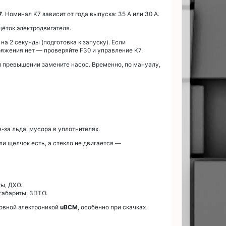
7
. Номинал K7 зависит от года выпуска: 35 А или 30 А.
ёток электродвигателя.
а 2 секунды (подготовка к запуску). Если
ряжения нет — проверяйте F30 и управление K7.
и превышении замените насос. Временно, по мануалу,
за льда, мусора в уплотнителях.
и щелчок есть, а стекло не двигается —
ы, ДХО.
габариты, ЗПТО.
овной электроникой
uBCM
, особенно при скачках