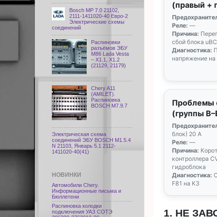
(правый + 
Bosch МР 7.0 21102,
2111-1411020-40 Евро-2
Предохранител
Электрические схемы
Реле:
—
соединений
Причина:
Перег
сбой блока uB
Распиновки
разъёмов ЭБУ
Диагностика:
П
M86 Lada Vesta
напряжение на
– X1.1, X1.2
(21129, 21179)
Chery A11
(AMILET).
Распиновка
Проблемы 
BOSCH M7.9.7
(группы B–
Предохранител
блок) 20 А
Электрическая схема
соединений ЭБУ BOSCH M1.5.4
Реле:
—
N 21103, Январь 5.1 2112-
Причина:
Корот
1411020-40(41)
контроллера C
гидроблока
НОВИНКИ
Диагностика:
С
F81 на КЗ
Автомобили Chery.
Информационные письма и
Бюллетени
Распиновка колодки
1. НЕ ЗА
подключения УАЗ СОТЭ