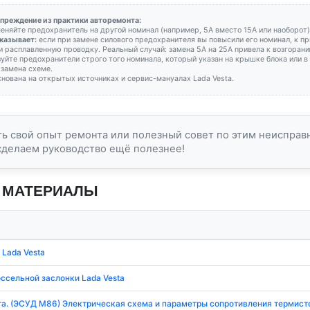
преждение из практики авторемонта:
меняйте предохранитель на другой номинал (например, 5А вместо 15А или наоборот)
казывает:
если при замене силового предохранителя вы повысили его номинал, к п
ли расплавленную проводку. Реальный случай: замена 5А на 25А привела к возгоран
зуйте предохранители строго того номинала, который указан на крышке блока или 
 замена схеме.
нована на открытых источниках и сервис-мануалах Lada Vesta.
сть свой опыт ремонта или полезный совет по этим неиспра
сделаем руководство ещё полезнее!
 МАТЕРИАЛЫ
 Lada Vesta
ссельной заслонки Lada Vesta
а. (ЭСУД М86) Электрическая схема и параметры сопротивления термист