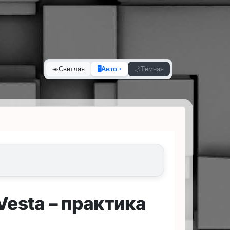
☀️
Светлая
🖥️
Авто
🌙
Тёмная
Vesta – практика