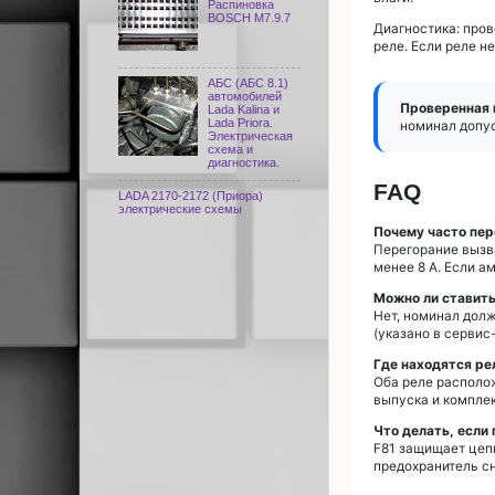
Распиновка
BOSCH M7.9.7
Диагностика: про
реле. Если реле н
АБС (АБС 8.1)
автомобилей
Проверенная 
Lada Kalina и
Lada Priora.
номинал допус
Электрическая
схема и
диагностика.
FAQ
LADA 2170-2172 (Приора)
электрические схемы
Почему часто пер
Перегорание вызв
менее 8 А. Если а
Можно ли ставить
Нет, номинал дол
(указано в сервис
Где находятся рел
Оба реле располож
выпуска и комплек
Что делать, если
F81 защищает цепь
предохранитель сн