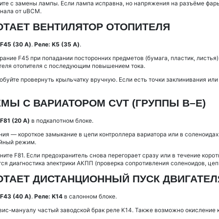
ите с замены лампы. Если лампа исправна, но напряжения на разъёме фар
нала от uBCM.
БОТАЕТ ВЕНТИЛЯТОР ОТОПИТЕЛЯ
F45 (30 А)
.
Реле:
K5 (35 А)
.
ание F45 при попадании посторонних предметов (бумага, пластик, листья)
теля отопителя с последующим повышением тока.
обуйте провернуть крыльчатку вручную. Если есть точки заклинивания или
ЕМЫ С ВАРИАТОРОМ CVT (ГРУППЫ B–E)
F81 (20 А)
в подкапотном блоке.
ия — короткое замыкание в цепи контроллера вариатора или в соленоидах 
ийный режим.
ните F81. Если предохранитель снова перегорает сразу или в течение кор
ся диагностика электрики АКПП (проверка сопротивления соленоидов, цеп
БОТАЕТ ДИСТАНЦИОННЫЙ ПУСК ДВИГАТЕЛЯ
F43 (40 А)
.
Реле:
K14
в салонном блоке.
вис-мануалу частый заводской брак реле K14. Также возможно окисление к