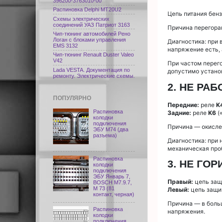
396200-3763010-00
Распиновка Delphi МТ20U2
Цепь питания бен
Схемы электрических
соединений УАЗ Патриот 3163
Причина перегоран
Чип-тюнинг автомобилей Рено
Логан с блоками управления
Диагностика: при 
EMS 3132
напряжение есть, 
Чип-тюнинг Renault Duster Valeo
V42
При частом перего
Lada VESTA. Документация по
допустимо установ
ремонту. Электрические схемы.
2. НЕ РА
ПОПУЛЯРНО
Передние:
реле
K
Распиновка
Задние:
реле
K6
(
колодки
подключения
Причина — окислен
ЭБУ M74 (два
разъема)
Диагностика: при 
механическая проб
Распиновка
3. НЕ ГО
колодки
подключения
ЭБУ Январь 7,
Правый:
цепь защ
BOSCH M7.9.7,
М 73 (81
Левый:
цепь защи
контакт, черная)
Причина — в боль
Распиновка
напряжения.
колодки
подключения