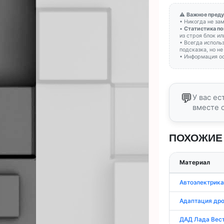
⚠️
Важное преду
• Никогда не за
•
Статистика по
из строя блок и
• Всегда исполь
подсказка, но не
• Информация ос
💬
У вас е
вместе 
ПОХОЖИЕ
Материал
Автоэлектрика
Адаптация дро
ДАД Лада Вест