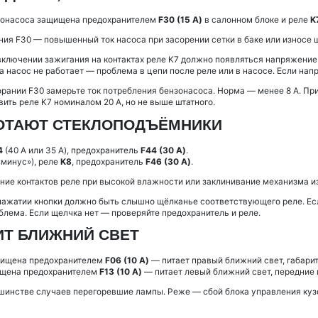
зонасоса защищена предохранителем
F30 (15 А)
в салонном блоке и реле
K
ия F30 — повышенный ток насоса при засорении сетки в баке или износе щ
включении зажигания на контактах реле K7 должно появляться напряжение н
а насос не работает — проблема в цепи после реле или в насосе. Если нап
рании F30 замерьте ток потребления бензонасоса. Норма — менее 8 А. Пр
ить реле K7 номиналом 20 А, но не выше штатного.
БОТАЮТ СТЕКЛОПОДЪЁМНИКИ
4
(40 А или 35 А), предохранитель
F44 (30 А)
.
«минус»), реле
K8
, предохранитель
F46 (30 А)
.
ие контактов реле при высокой влажности или заклинивание механизма из-
нажатии кнопки должно быть слышно щёлканье соответствующего реле. Есл
лема. Если щелчка нет — проверяйте предохранитель и реле.
РИТ БЛИЖНИЙ СВЕТ
ищена предохранителем
F06 (10 А)
— питает правый ближний свет, габарит
щена предохранителем
F13 (10 А)
— питает левый ближний свет, передние 
шинстве случаев перегоревшие лампы. Реже — сбой блока управления куз