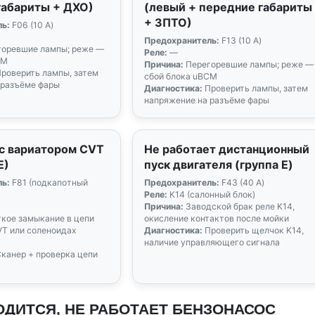
габариты + ДХО)
(левый + передние габариты
+ ЗПТО)
ь:
F06 (10 А)
Предохранитель:
F13 (10 А)
оревшие лампы; реже —
Реле:
—
CM
Причина:
Перегоревшие лампы; реже —
роверить лампы, затем
сбой блока uBCM
 разъёме фары
Диагностика:
Проверить лампы, затем
напряжение на разъёме фары
с вариатором CVT
Не работает дистанционный
E)
пуск двигателя (группа E)
ь:
F81 (подкапотный
Предохранитель:
F43 (40 А)
Реле:
K14 (салонный блок)
Причина:
Заводской брак реле K14,
кое замыкание в цепи
окисление контактов после мойки
VT или соленоидах
Диагностика:
Проверить щелчок K14,
наличие управляющего сигнала
канер + проверка цепи
ВОДИТСЯ, НЕ РАБОТАЕТ БЕНЗОНАСОС