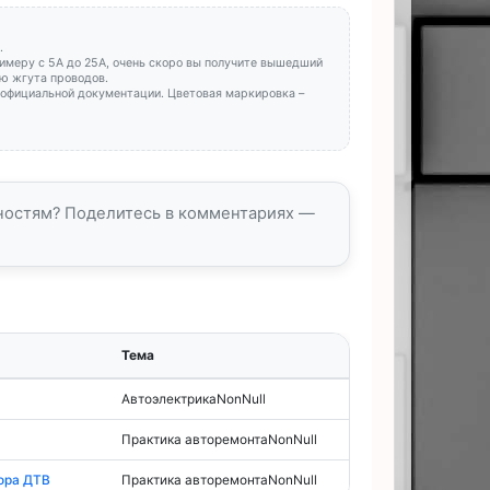
.
римеру с 5А до 25А, очень скоро вы получите вышедший
ию жгута проводов.
в официальной документации. Цветовая маркировка –
вностям? Поделитесь в комментариях —
Тема
АвтоэлектрикаNonNull
Практика авторемонтаNonNull
ора ДТВ
Практика авторемонтаNonNull