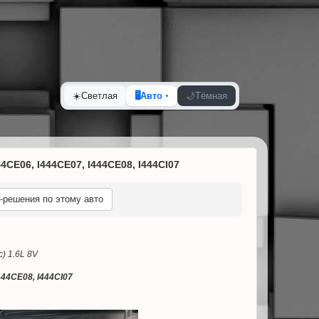
☀️
Светлая
🖥️
Авто
🌙
Тёмная
CE06, I444CE07, I444CE08, I444CI07
‑решения по этому авто
) 1.6L 8V
444CE08, I444CI07