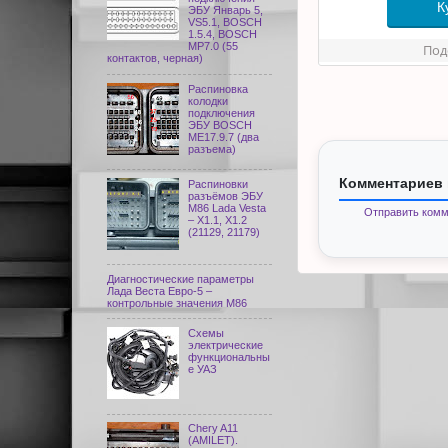
К
ЭБУ Январь 5,
VS5.1, BOSCH
1.5.4, BOSCH
MP7.0 (55
Под
контактов, черная)
Распиновка
колодки
подключения
ЭБУ BOSCH
ME17.9.7 (два
разъема)
Комментариев 
Распиновки
разъёмов ЭБУ
M86 Lada Vesta
Отправить комм
– X1.1, X1.2
(21129, 21179)
Диагностические параметры
Лада Веста Евро-5 –
контрольные значения М86
Схемы
электрические
функциональны
е УАЗ
Chery A11
(AMILET).