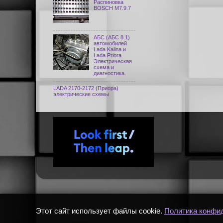
Распиновка
BOSCH M7.9.7
АБС (АБС 8.1)
автомобилей
Lada Kalina и
Lada Priora.
Электрическая
схема и
диагностика.
LADA 2170-2172 (Приора)
электрические схемы
Этот сайт использует файлы cookie.
Политика конфи