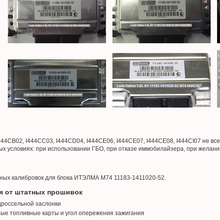
444CB02, I444CC03, I444CD04, I444CE06, I444CE07, I444CE08, I444CI07 не вс
ных условиях: при использовании ГБО, при отказе иммобилайзера, при желани
ных калибровок для блока ИТЭЛМА М74 11183-1411020-52.
я от штатных прошивок
дроссельной заслонки
ые топливные карты и угол опережения зажигания