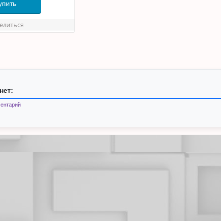
упить
елиться
нет:
ентарий