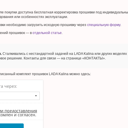
сле покупки доступна бесплатная корректировка прошивки под индивидуальны
дования или особенностях эксплуатации.
овки необходимо загрузить исходную прошивку через
специальную форму
.
ений прошивок — в
отдельной статье
.
.
Сталкивались с нестандартной задачей на LADA Kalina или других моделя
товое решение. Контакты для связи — на странице «КОНТАКТЫ».
писанный комплект прошивок LADA Kalina можно здесь:
а через:
ми предоставления
комлен и согласен.