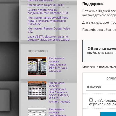
396200-3763010-00
Поддержка
Распиновка Delphi МТ20U2
Схемы электрических
В течение 30 дней по
соединений УАЗ Патриот 3163
нестандартного обору
Чип-тюнинг автомобилей Рено
Логан с блоками управления
Для заказа корректир
EMS 3132
Чип-тюнинг Renault Duster Valeo
Расшифровка обознач
V42
Lada VESTA. Документация по
ремонту. Электрические схемы.
🛠️
Ваш опыт важен
ПОПУЛЯРНО
опубликуем как го
Распиновка
колодки
подключения
Мгновенно получить о
ЭБУ M74 (два
разъема)
оплат
Распиновка
колодки
подключения
ЭБУ Январь 7,
BOSCH M7.9.7,
М 73 (81
с «
Условия
контакт, черная)
сервиса
» озна
Распиновка
колодки
подключения