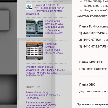
Стабилизация хо
Bosch МР 7.0 21102,
Возможность отк
2111-1411020-40 Евро-2
Поддержка газоб
Электрические схемы
соединений
Состав комплекта
Распиновки
разъёмов ЭБУ
Папка TUN (основн
M86 Lada Vesta
– X1.1, X1.2
(21129, 21179)
1) I444CI07 E2-ORI
-
2) I444CI07 TUN
- ос
Chery A11
3) I444CI07 E2-TUN
-
(AMILET).
Распиновка
BOSCH M7.9.7
Папка IMMO OFF
Электрическая схема
Прошивки с отключе
соединений ЭБУ BOSCH M1.5.4
N 21103, Январь 5.1 2112-
1411020-40(41)
Папка GBO
НОВИНКИ
Двухрежимные проши
Автомобили Chery.
Информационные письма и
Бюллетени
Распиновка колодки
Прошивки проверены 
подключения УАЗ СОТЭ