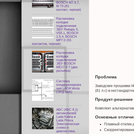
BOSCH M7.9.7,
М 73 (81
контакт, черная)
Распиновка
колодки
подключения
ЭБУ Январь 5,
VS5.1, BOSCH
1.5.4, BOSCH
MP7.0 (55
контактов, черная)
Распиновка
колодки
подключения
ЭБУ BOSCH
ME17.9.7 (два
разъема)
Проблема
Система
кондиционирова
Заводские прошивки I
ния LADA Vesta
(81 л.с) в нестандарт
(ЭУД М86)
Продукт-решение
Комплект альтернатив
АБС (АБС 8.1)
автомобилей
Основные отличи
Lada Kalina и
Lada Priora.
Плавный отклик 
Электрическая
схема и
Скорректированн
диагностика.