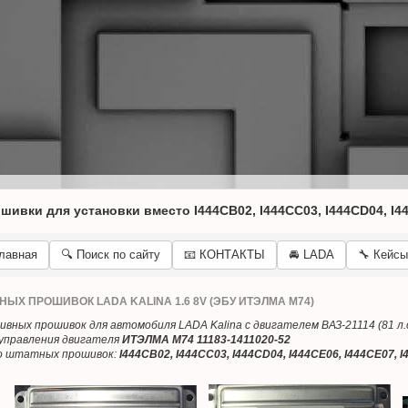
ивки для установки вместо I444CB02, I444CC03, I444CD04, I444
Главная
🔍 Поиск по сайту
📧 КОНТАКТЫ
🚘 LADA
🔧 Кейсы
НЫХ ПРОШИВОК LADA KALINA 1.6 8V (ЭБУ ИТЭЛМА М74)
ных прошивок для автомобиля LADA Kalina с двигателем ВАЗ-21114 (81 л.с
управления двигателя
ИТЭЛМА М74 11183-1411020-52
то штатных прошивок:
I444CB02, I444CC03, I444CD04, I444CE06, I444CE07, I