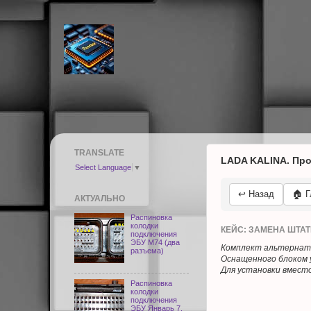
TRANSLATE
LADA KALINA. Прош
Select Language
▼
↩️ Назад
🏠 
АКТУАЛЬНО
Распиновка
колодки
КЕЙС: ЗАМЕНА ШТАТ
подключения
ЭБУ M74 (два
Комплект альтернатив
разъема)
Оснащенного блоком 
Для установки вмес
Распиновка
колодки
подключения
ЭБУ Январь 7,