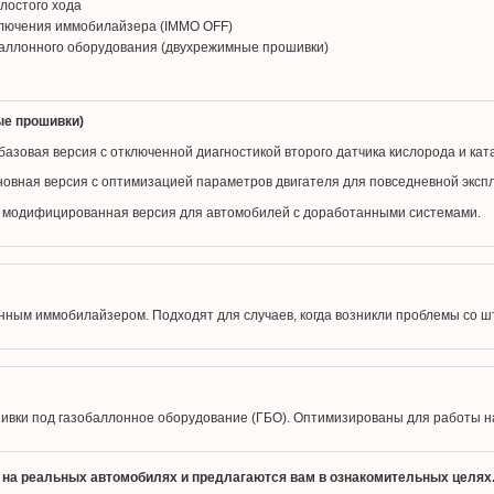
лостого хода
лючения иммобилайзера (IMMO OFF)
аллонного оборудования (двухрежимные прошивки)
ые прошивки)
 базовая версия с отключенной диагностикой второго датчика кислорода и ка
новная версия с оптимизацией параметров двигателя для повседневной эксп
 модифицированная версия для автомобилей с доработанными системами.
нным иммобилайзером. Подходят для случаев, когда возникли проблемы со ш
вки под газобаллонное оборудование (ГБО). Оптимизированы для работы на
на реальных автомобилях и предлагаются вам в ознакомительных целях