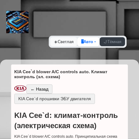
☀️
Светлая
🖥️
Авто
🌙
Тёмная
KIA Cee`d blower A/C controls auto. Климат
контроль (эл. схема)
← Назад
KIA Cee`d прошивки ЭБУ двигателя
KIA Cee`d: климат-контроль
(электрическая схема)
KIA Cee`d blower A/C controls auto. Принципиальная схема