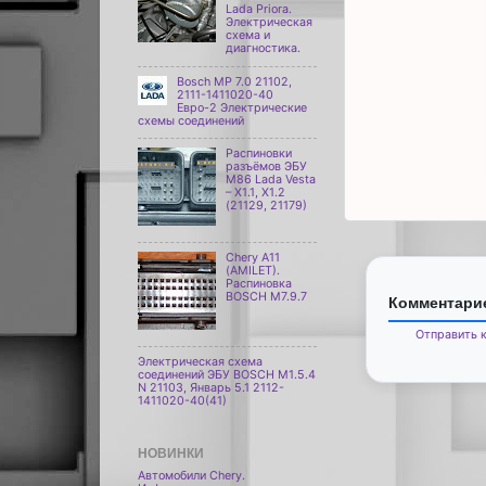
Lada Priora.
Электрическая
схема и
диагностика.
Bosch МР 7.0 21102,
2111-1411020-40
Евро-2 Электрические
схемы соединений
Распиновки
разъёмов ЭБУ
M86 Lada Vesta
– X1.1, X1.2
(21129, 21179)
Chery A11
(AMILET).
Распиновка
BOSCH M7.9.7
Комментарие
Отправить 
Электрическая схема
соединений ЭБУ BOSCH M1.5.4
N 21103, Январь 5.1 2112-
1411020-40(41)
НОВИНКИ
Автомобили Chery.