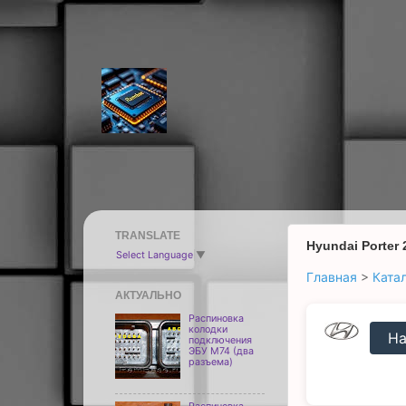
TRANSLATE
Hyundai Porter
Select Language
▼
Главная
>
Ката
АКТУАЛЬНО
Распиновка
колодки
На
подключения
ЭБУ M74 (два
разъема)