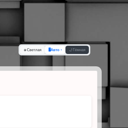
☀️
Светлая
🖥️
Авто
🌙
Тёмная