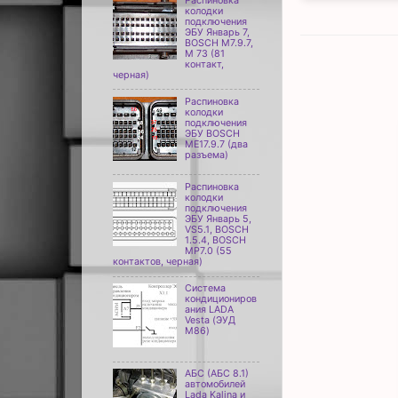
Распиновка
колодки
подключения
ЭБУ Январь 7,
BOSCH M7.9.7,
М 73 (81
контакт,
черная)
Распиновка
колодки
подключения
ЭБУ BOSCH
ME17.9.7 (два
разъема)
Распиновка
колодки
подключения
ЭБУ Январь 5,
VS5.1, BOSCH
1.5.4, BOSCH
MP7.0 (55
контактов, черная)
Система
кондициониров
ания LADA
Vesta (ЭУД
М86)
АБС (АБС 8.1)
автомобилей
Lada Kalina и