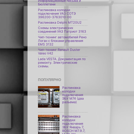
Информационные письма и
Бюллетени
Распиновка колодки
подключения УАЗ СОТЭ
396200-3763010-00
Распиновка Delphi МТ20U2
Схемы электрических
соединений УАЗ Патриот 3163
Чип-тюнинг автомобилей Рено
Логан с блоками управления
EMS 3132
Чип-тюнинг Renault Duster
Valeo V42
Lada VESTA. Документация по
ремонту. Электрические
схемы.
ПОПУЛЯРНО
Распиновка
колодки
подключения
ЭБУ M74 (два
разъема)
Распиновка
колодки
подключения
ЭБУ Январь 7,
BOSCH M7.9.7,