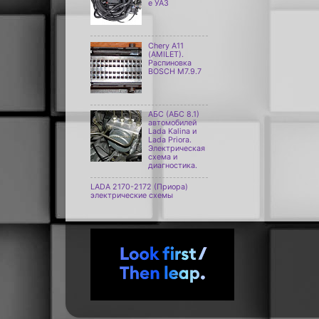
е УАЗ
Chery A11
(AMILET).
Распиновка
BOSCH M7.9.7
АБС (АБС 8.1)
автомобилей
Lada Kalina и
Lada Priora.
Электрическая
схема и
диагностика.
LADA 2170-2172 (Приора)
электрические схемы