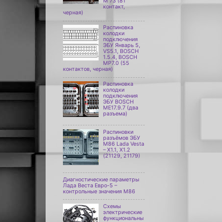
М 73 (81
контакт,
черная)
Распиновка
колодки
подключения
ЭБУ Январь 5,
VS5.1, BOSCH
1.5.4, BOSCH
MP7.0 (55
контактов, черная)
Распиновка
колодки
подключения
ЭБУ BOSCH
ME17.9.7 (два
разъема)
Распиновки
разъёмов ЭБУ
M86 Lada Vesta
– X1.1, X1.2
(21129, 21179)
Диагностические параметры
Лада Веста Евро-5 –
контрольные значения М86
Схемы
электрические
функциональны