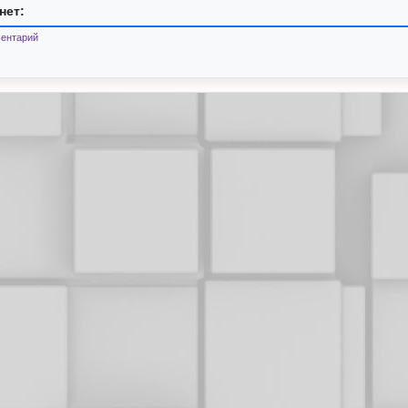
нет:
ентарий