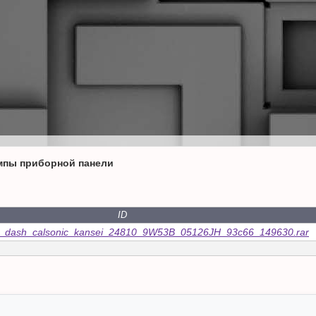
мпы приборной панели
ID
3_dash_calsonic_kansei_24810_9W53B_05126JH_93c66_149630.rar