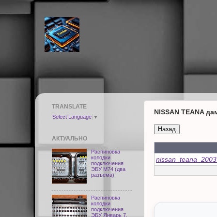
TRANSLATE
NISSAN TEANA да
Select Language
▼
АКТУАЛЬНО
Распиновка
колодки
nissan_teana_200
подключения
ЭБУ M74 (два
разъема)
Распиновка
колодки
подключения
ЭБУ Январь 7,