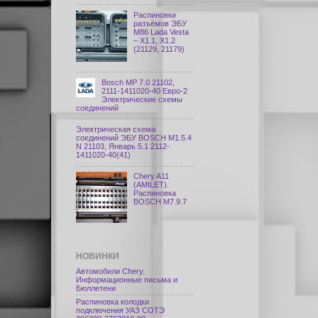
Распиновки
разъёмов ЭБУ
M86 Lada Vesta
– X1.1, X1.2
(21129, 21179)
Bosch МР 7.0 21102,
2111-1411020-40 Евро-2
Электрические схемы
соединений
Электрическая схема
соединений ЭБУ BOSCH M1.5.4
N 21103, Январь 5.1 2112-
1411020-40(41)
Chery A11
(AMILET).
Распиновка
BOSCH M7.9.7
НОВИНКИ
Автомобили Chery.
Информационные письма и
Бюллетени
Распиновка колодки
подключения УАЗ СОТЭ