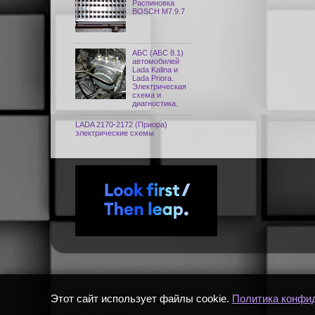
Распиновка
BOSCH M7.9.7
АБС (АБС 8.1)
автомобилей
Lada Kalina и
Lada Priora.
Электрическая
схема и
диагностика.
LADA 2170-2172 (Приора)
электрические схемы
Этот сайт использует файлы cookie.
Политика конфи