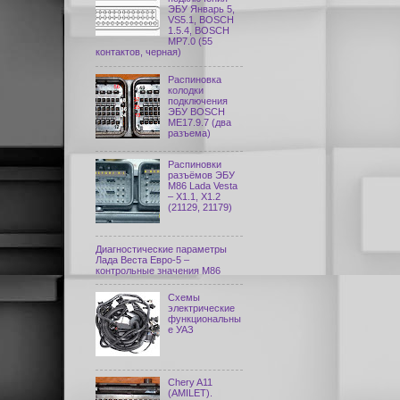
ЭБУ Январь 5,
VS5.1, BOSCH
1.5.4, BOSCH
MP7.0 (55
контактов, черная)
Распиновка
колодки
подключения
ЭБУ BOSCH
ME17.9.7 (два
разъема)
Распиновки
разъёмов ЭБУ
M86 Lada Vesta
– X1.1, X1.2
(21129, 21179)
Диагностические параметры
Лада Веста Евро-5 –
контрольные значения М86
Схемы
электрические
функциональны
е УАЗ
Chery A11
(AMILET).