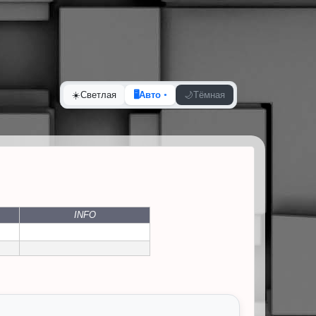
☀️
Светлая
🖥️
Авто
🌙
Тёмная
INFO