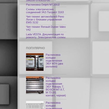
396200-3763010-00
Распиновка Delphi МТ20U2
Схемы электрических
соединений УАЗ Патриот 3163
Чип-тюнинг автомобилей Рено
Логан с блоками управления
EMS 3132
Чип-тюнинг Renault Duster Valeo
V42
Lada VESTA. Документация по
ремонту. Электрические схемы.
ПОПУЛЯРНО
Распиновка
колодки
подключения
ЭБУ M74 (два
разъема)
Распиновка
колодки
подключения
ЭБУ Январь 7,
BOSCH M7.9.7,
М 73 (81
контакт, черная)
Распиновка
колодки
подключения