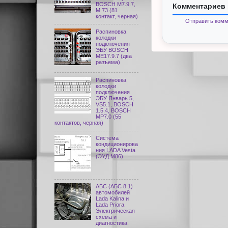
BOSCH M7.9.7,
Комментариев 
М 73 (81
контакт, черная)
Отправить комм
Распиновка
колодки
подключения
ЭБУ BOSCH
ME17.9.7 (два
разъема)
Распиновка
колодки
подключения
ЭБУ Январь 5,
VS5.1, BOSCH
1.5.4, BOSCH
MP7.0 (55
контактов, черная)
Система
кондиционирова
ния LADA Vesta
(ЭУД М86)
АБС (АБС 8.1)
автомобилей
Lada Kalina и
Lada Priora.
Электрическая
схема и
диагностика.