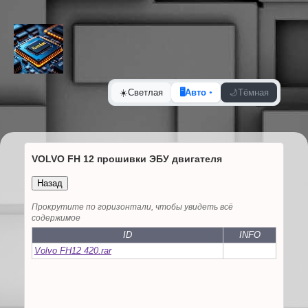
☀️
Светлая
🖥️
Авто
🌙
Тёмная
VOLVO FH 12 прошивки ЭБУ двигателя
Прокрутите по горизонтали, чтобы увидеть всё
содержимое
ID
INFO
Volvo FH12 420.rar