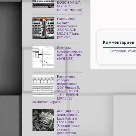
BOSCH M7.9.7,
М 73 (81
контакт, черная)
Распиновка
колодки
подключения
ЭБУ BOSCH
ME17.9.7 (два
разъема)
Комментариев 
Система
Отправить комм
кондиционирова
ния LADA Vesta
(ЭУД М86)
Распиновка
колодки
подключения
ЭБУ Январь 5,
VS5.1, BOSCH
1.5.4, BOSCH
MP7.0 (55
контактов, черная)
АБС (АБС 8.1)
автомобилей
Lada Kalina и
Lada Priora.
Электрическая
схема и
диагностика.