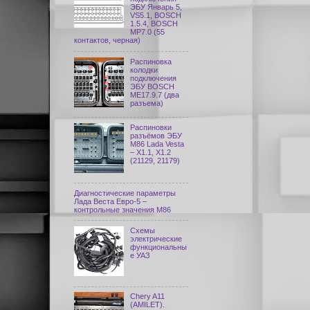
ЭБУ Январь 5,
VS5.1, BOSCH
1.5.4, BOSCH
MP7.0 (55
контактов, черная)
Распиновка
колодки
подключения
ЭБУ BOSCH
ME17.9.7 (два
разъема)
Распиновки
разъёмов ЭБУ
M86 Lada Vesta
– X1.1, X1.2
(21129, 21179)
Диагностические параметры
Лада Веста Евро-5 –
контрольные значения М86
Схемы
электрические
функциональны
е УАЗ
Chery A11
(AMILET).