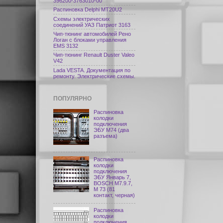
396200-3763010-00
Распиновка Delphi МТ20U2
Схемы электрических
соединений УАЗ Патриот 3163
Чип-тюнинг автомобилей Рено
Логан с блоками управления
EMS 3132
Чип-тюнинг Renault Duster Valeo
V42
Lada VESTA. Документация по
ремонту. Электрические схемы.
ПОПУЛЯРНО
Распиновка
колодки
подключения
ЭБУ M74 (два
разъема)
Распиновка
колодки
подключения
ЭБУ Январь 7,
BOSCH M7.9.7,
М 73 (81
контакт, черная)
Распиновка
колодки
подключения