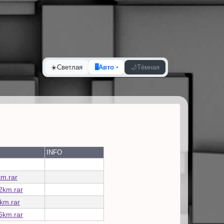
☀️
Светлая
🖥️
Авто
🌙
Тёмная
INFO
m.rar
2km.rar
km.rar
6km.rar