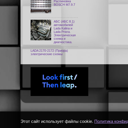
Распиновка
BOSCH M7.9.7
АБС (АБС 8.1)
автомобилей
Lada Kalina и
Lada Priora.
Электрическая
схема и
диагностика.
LADA 2170-2172 (Приора)
электрические схемы
Этот сайт использует файлы cookie.
Политика конфи