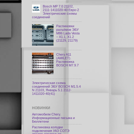
Bosch МР 7.0 21102,
2111-1411020-40 Евро-2
Электрические схемы
соединений
Распиновки
разъёмов ЭБУ
M86 Lada Vesta
– X1.1, X1.2
(21129, 21179)
Chery A11
(AMILET).
Распиновка
BOSCH M7.9.7
Электрическая схема
соединений ЭБУ BOSCH M1.5.4
N 21103, Январь 5.1 2112-
1411020-40(41)
НОВИНКИ
Автомобили Chery.
Информационные письма и
Бюллетени
Распиновка колодки
подключения УАЗ СОТЭ