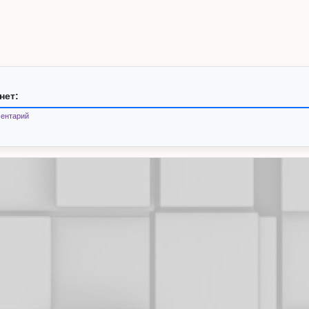
нет:
ентарий