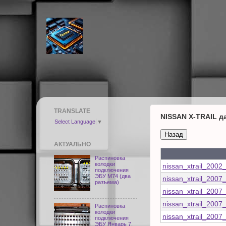
TRANSLATE
NISSAN X-TRAIL д
Select Language
▼
АКТУАЛЬНО
Распиновка
колодки
nissan_xtrail_200
подключения
ЭБУ M74 (два
nissan_xtrail_200
разъема)
nissan_xtrail_200
nissan_xtrail_200
Распиновка
колодки
nissan_xtrail_200
подключения
ЭБУ Январь 7,