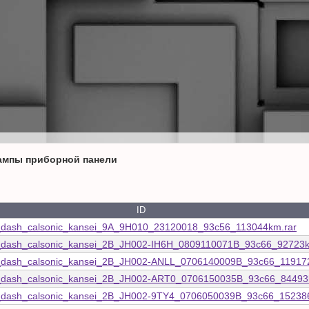
ампы приборной панели
ID
2_dash_calsonic_kansei_9A_9H010_23120018_93c56_113044km.rar
7_dash_calsonic_kansei_2B_JH002-IH6H_0809110071B_93c66_92723k
7_dash_calsonic_kansei_2B_JH002-ANLL_0706140009B_93c66_11917
7_dash_calsonic_kansei_2B_JH002-ART0_0706150035B_93c66_84493
7_dash_calsonic_kansei_2B_JH002-9TY4_0706050039B_93c66_15238