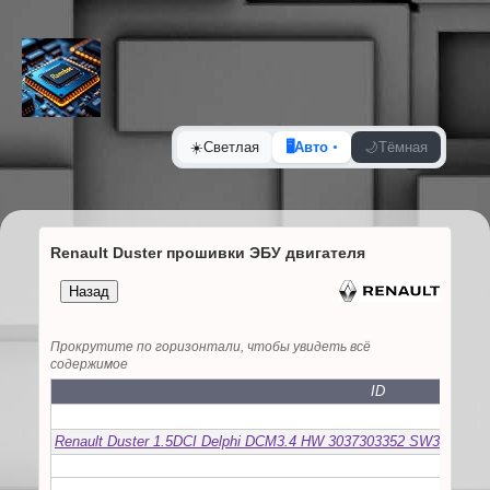
☀️
Светлая
🖥️
Авто
🌙
Тёмная
Renault Duster прошивки ЭБУ двигателя
Прокрутите по горизонтали, чтобы увидеть всё
содержимое
ID
DELP
Renault Duster 1.5DCI Delphi DCM3.4 HW 3037303352 SW3237363
EMS3