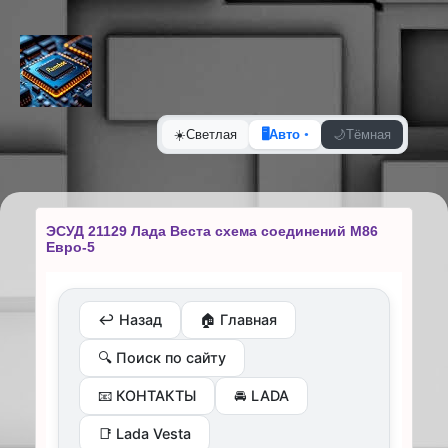
☀️
Светлая
🖥️
Авто
🌙
Тёмная
ЭСУД 21129 Лада Веста схема соединений М86
Евро-5
↩️ Назад
🏠 Главная
🔍 Поиск по сайту
📧 КОНТАКТЫ
🚘 LADA
📑 Lada Vesta