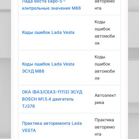
Лада Веста Евро-5 –
авторемо
контрольные значения М86
нта
Коды
ошибок
Коды ошибок Lada Vesta
автомоби
ля
Коды
Коды ошибок Lada Vesta
ошибок
ЭСУД М86
автомоби
ля
ОКА (ВАЗ/СЕАЗ-11113) ЭСУД
Автоэлект
BOSCH М1.5.4 двигатель
рика
TJ376
Практика
Практика авторемонта Lada
авторемо
VESTA
нта