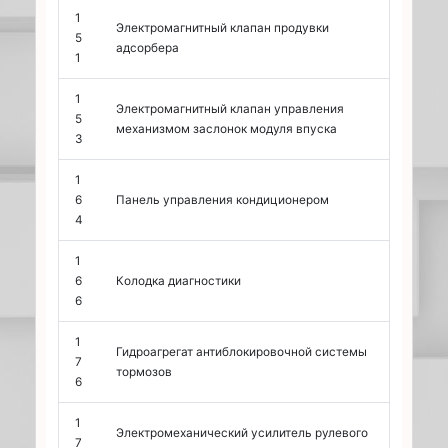
1
Электромагнитный клапан продувки
5
адсорбера
1
1
Электромагнитный клапан управления
5
механизмом заслонок модуля впуска
3
1
6
Панель управления кондиционером
4
1
6
Колодка диагностики
6
1
Гидроагрегат антиблокировочной системы
7
тормозов
6
1
Электромеханический усилитель рулевого
7