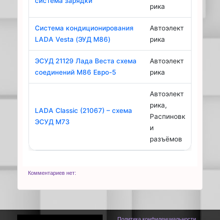
система зарядки
рика
Система кондиционирования
Автоэлект
LADA Vesta (ЭУД М86)
рика
ЭСУД 21129 Лада Веста схема
Автоэлект
соединений М86 Евро-5
рика
Автоэлект
рика,
LADA Classic (21067) – схема
Распиновк
ЭСУД М73
и
разъёмов
Комментариев нет:
Политика конфиденциальности