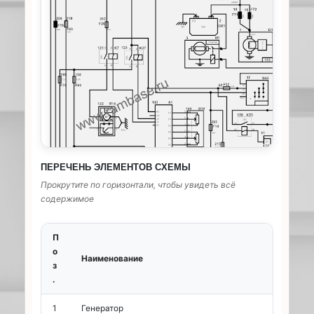
ПЕРЕЧЕНЬ ЭЛЕМЕНТОВ СХЕМЫ
Прокрутите по горизонтали, чтобы увидеть всё
содержимое
П
о
Наименование
з
.
1
Генератор