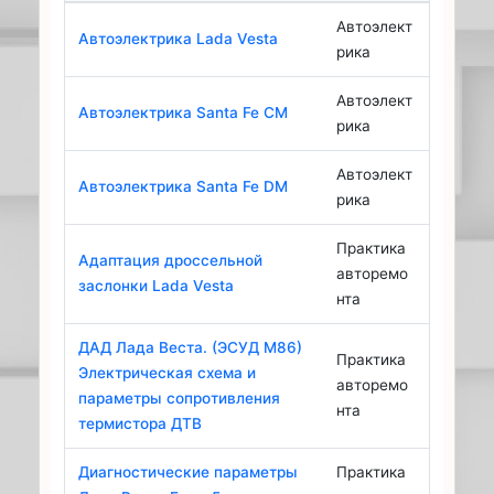
Автоэлект
Автоэлектрика Lada Vesta
рика
Автоэлект
Автоэлектрика Santa Fe CM
рика
Автоэлект
Автоэлектрика Santa Fe DM
рика
Практика
Адаптация дроссельной
авторемо
заслонки Lada Vesta
нта
ДАД Лада Веста. (ЭСУД М86)
Практика
Электрическая схема и
авторемо
параметры сопротивления
нта
термистора ДТВ
Диагностические параметры
Практика