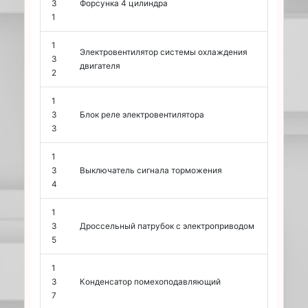
3
Форсунка 4 цилиндра
1
1
Электровентилятор системы охлаждения
3
двигателя
2
1
3
Блок реле электровентилятора
3
1
3
Выключатель сигнала торможения
4
1
3
Дроссельный патрубок с электроприводом
5
1
3
Конденсатор помехоподавляющий
7