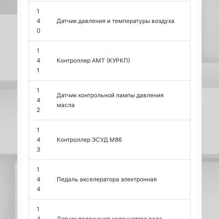
1
4
Датчик давления и температуры воздуха
0
1
4
Контроллер АМТ (КУРКП)
1
1
Датчик контрольной лампы давления
4
масла
2
1
4
Контроллер ЭСУД М86
3
1
4
Педаль акселератора электронная
4
1
4
Датчик положения коленчатого вала